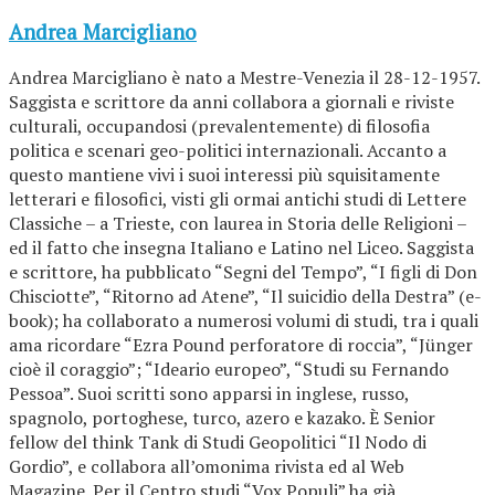
Andrea Marcigliano
Andrea Marcigliano è nato a Mestre-Venezia il 28-12-1957.
Saggista e scrittore da anni collabora a giornali e riviste
culturali, occupandosi (prevalentemente) di filosofia
politica e scenari geo-politici internazionali. Accanto a
questo mantiene vivi i suoi interessi più squisitamente
letterari e filosofici, visti gli ormai antichi studi di Lettere
Classiche – a Trieste, con laurea in Storia delle Religioni –
ed il fatto che insegna Italiano e Latino nel Liceo. Saggista
e scrittore, ha pubblicato “Segni del Tempo”, “I figli di Don
Chisciotte”, “Ritorno ad Atene”, “Il suicidio della Destra” (e-
book); ha collaborato a numerosi volumi di studi, tra i quali
ama ricordare “Ezra Pound perforatore di roccia”, “Jünger
cioè il coraggio”; “Ideario europeo”, “Studi su Fernando
Pessoa”. Suoi scritti sono apparsi in inglese, russo,
spagnolo, portoghese, turco, azero e kazako. È Senior
fellow del think Tank di Studi Geopolitici “Il Nodo di
Gordio”, e collabora all’omonima rivista ed al Web
Magazine. Per il Centro studi “Vox Populi” ha già