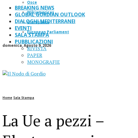
Osce
BREAKING NEWS
Wikiamericas
GLOBAL GORDIAN OUTLOOK
DIALOGHI MEDITERRANEI
Oltrepanto
EVENTI
European Parliament
SALA STAMPA
PUBBLICAZIONI
domenica, Agosto 9, 2026
RIVISTA
PAPER
MONOGRAFIE
Home
Sala Stampa
La Ue a pezzi –