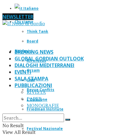
Italiano
NEWSLETTER
Chi siamo
Think Tank
Board
Siti Amici
BREAKING NEWS
GLOBAL GORDIAN OUTLOOK
Afrofocus
DIALOGHI MEDITERRANEI
Orsam
EVENTI
SALA STAMPA
CNR
PUBBLICAZIONI
Revue Conflits
RIVISTA
PAPER
L’Opinione
MONOGRAFIE
Friedman Institute
IF Magazine
No Result
Festival Nazionale
View All Result