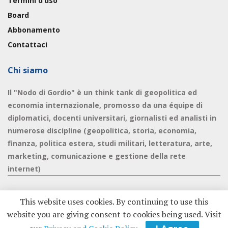
Termini d’uso
Board
Abbonamento
Contattaci
Chi siamo
Il "Nodo di Gordio" è un think tank di geopolitica ed
economia internazionale, promosso da una équipe di
diplomatici, docenti universitari, giornalisti ed analisti in
numerose discipline (geopolitica, storia, economia,
finanza, politica estera, studi militari, letteratura, arte,
marketing, comunicazione e gestione della rete
internet)
This website uses cookies. By continuing to use this
website you are giving consent to cookies being used. Visit
© 2020 - Nodo di Gordio -
Privacy Policy
|
Cookie Policy