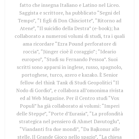
fatto che insegna Italiano e Latino nel Liceo.
Saggista e scrittore, ha pubblicato “Segni del
Tempo”, “I figli di Don Chisciotte”, “Ritorno ad
Atene”, “Il suicidio della Destra” (e-book); ha
collaborato a numerosi volumi di studi, tra i quali
ama ricordare “Ezra Pound perforatore di
roccia”, “Jünger cioè il coraggio”; “Ideario
europeo”, “Studi su Fernando Pessoa”. Suoi
scritti sono apparsi in inglese, russo, spagnolo,
portoghese, turco, azero e kazako. È Senior
fellow del think Tank di Studi Geopolitici “Il
Nodo di Gordio”, e collabora all’omonima rivista
ed al Web Magazine. Per il Centro studi “Vox
Populi” ha già collaborato ai volumi: “Imperi
delle Steppe”, “Porte d’Eurasia”, “La profondità
strategica nel pensiero di Ahmet Davutoglu”,
“Viandanti fra due mondi”, “Da Bajkonur alle
stelle. Il Grande Gioco nello spazio”, “La chiesa