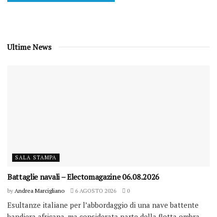
Ultime News
SALA STAMPA
Battaglie navali – Electomagazine 06.08.2026
by
Andrea Marcigliano
6 AGOSTO 2026
0
Esultanze italiane per l’abbordaggio di una nave battente
bandiera africana, ma considerata parte della flotta ombra