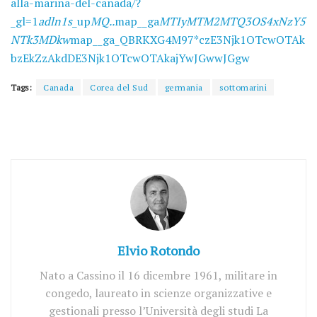
alla-marina-del-canada/?
_gl=1
adln1s
_up
MQ..
map__ga
MTIyMTM2MTQ3OS4xNzY5
NTk3MDkw
map__ga_QBRKXG4M97*czE3Njk1OTcwOTAk
bzEkZzAkdDE3Njk1OTcwOTAkajYwJGwwJGgw
Tags:
Canada
Corea del Sud
germania
sottomarini
Elvio Rotondo
Nato a Cassino il 16 dicembre 1961, militare in
congedo, laureato in scienze organizzative e
gestionali presso l’Università degli studi La