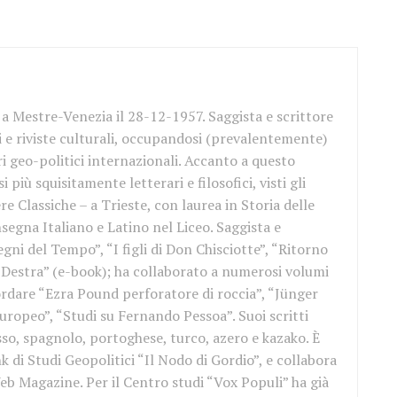
a Mestre-Venezia il 28-12-1957. Saggista e scrittore
i e riviste culturali, occupandosi (prevalentemente)
ari geo-politici internazionali. Accanto a questo
i più squisitamente letterari e filosofici, visti gli
re Classiche – a Trieste, con laurea in Storia delle
insegna Italiano e Latino nel Liceo. Saggista e
egni del Tempo”, “I figli di Don Chisciotte”, “Ritorno
la Destra” (e-book); ha collaborato a numerosi volumi
icordare “Ezra Pound perforatore di roccia”, “Jünger
europeo”, “Studi su Fernando Pessoa”. Suoi scritti
sso, spagnolo, portoghese, turco, azero e kazako. È
k di Studi Geopolitici “Il Nodo di Gordio”, e collabora
eb Magazine. Per il Centro studi “Vox Populi” ha già