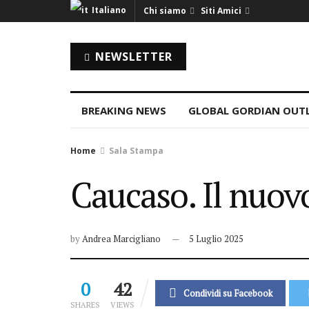
Italiano
Chi siamo
Siti Amici
NEWSLETTER
BREAKING NEWS
GLOBAL GORDIAN OUT
Home
Sala Stampa
Caucaso. Il nuov
by
Andrea Marcigliano
5 Luglio 2025
0
42
Condividi su Facebook
SHARES
VIEWS