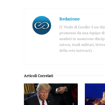
Redazione
Il "Nodo di Gordio" è un th
promosso da una équipe di d
analisti in numerose discipl
estera, studi militari, let
della rete internet)
Articoli Correlati