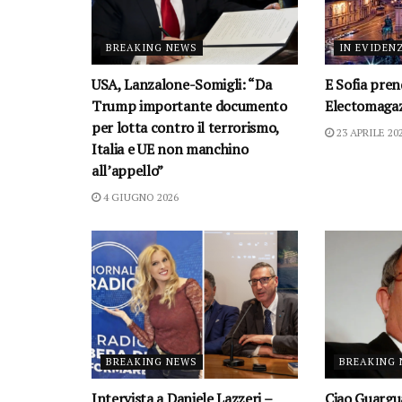
BREAKING NEWS
IN EVIDEN
USA, Lanzalone-Somigli: “Da
E Sofia prend
Trump importante documento
Electomagaz
per lotta contro il terrorismo,
23 APRILE 20
Italia e UE non manchino
all’appello”
4 GIUGNO 2026
BREAKING NEWS
BREAKING
Intervista a Daniele Lazzeri –
Ciao Guargu