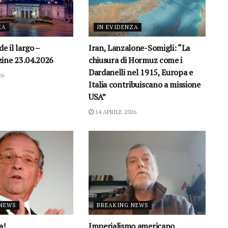
ZA
IN EVIDENZA
e il largo –
Iran, Lanzalone-Somigli: “La
ine 23.04.2026
chiusura di Hormuz come i
Dardanelli nel 1915, Europa e
26
Italia contribuiscano a missione
USA”
14 APRILE 2026
 NEWS
BREAKING NEWS
a!
Imperialismo americano