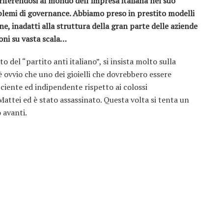
, riferendosi al mondo dell’impresa italiana nel suo
blemi di governance. Abbiamo preso in prestito modelli
, inadatti alla struttura della gran parte delle aziende
zioni su vasta scala…
 del “partito anti italiano”, si insista molto sulla
è ovvio che uno dei gioielli che dovrebbero essere
ficiente ed indipendente rispetto ai colossi
Mattei ed è stato assassinato. Questa volta si tenta un
 avanti.