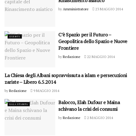
Rinascimento asiatico
by
Amministratore
23 MAGGIO 2014
C’è Spazio per il Futuro –
EVENTI
Geopolitica dello Spazio e Nuove
Frontiere
by
Redazione
22 MAGGIO 2014
La Chiesa degli Albani sopravvissuta a islam e persecuzioni
SALA STAMPA
zariste – Libero 6.5.2014
by
Redazione
9 MAGGIO 2014
Balocco, Elah Dufour e Maina
SALA STAMPA
schivano la crisi dei consumi
by
Redazione
2 MAGGIO 2014