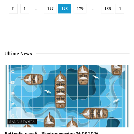
1
…
177
178
179
…
183
Ultime News
SALA STAMPA
Battaglie navali – Electomagazine 06.08.2026