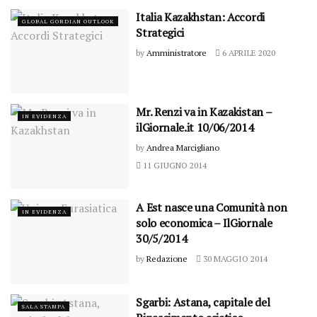
Italia Kazakhstan: Accordi
GLOBAL GORDIAN OUTLOOK
Strategici
by
Amministratore
6 APRILE 2020
Mr. Renzi va in Kazakistan –
IN EVIDENZA
ilGiornale.it 10/06/2014
by
Andrea Marcigliano
11 GIUGNO 2014
A Est nasce una Comunità non
IN EVIDENZA
solo economica – IlGiornale
30/5/2014
by
Redazione
30 MAGGIO 2014
Sgarbi: Astana, capitale del
SALA STAMPA