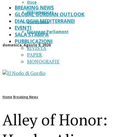
Osce
BREAKING NEWS
Wikiamericas
GLOBAL GORDIAN OUTLOOK
DIALOGHI MEDITERRANEI
Oltrepanto
EVENTI
European Parliament
SALA STAMPA
PUBBLICAZIONI
domenica, Agosto 9, 2026
RIVISTA
PAPER
MONOGRAFIE
Home
Breaking News
Alley of Honor: