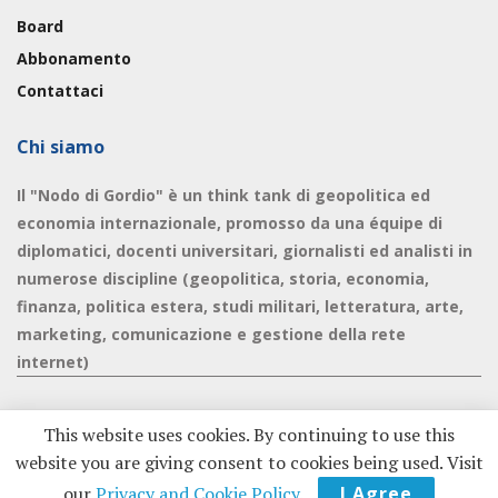
Board
Abbonamento
Contattaci
Chi siamo
Il "Nodo di Gordio" è un think tank di geopolitica ed
economia internazionale, promosso da una équipe di
diplomatici, docenti universitari, giornalisti ed analisti in
numerose discipline (geopolitica, storia, economia,
finanza, politica estera, studi militari, letteratura, arte,
marketing, comunicazione e gestione della rete
internet)
This website uses cookies. By continuing to use this
website you are giving consent to cookies being used. Visit
© 2020 - Nodo di Gordio -
Privacy Policy
|
Cookie Policy
our
Privacy and Cookie Policy
.
I Agree