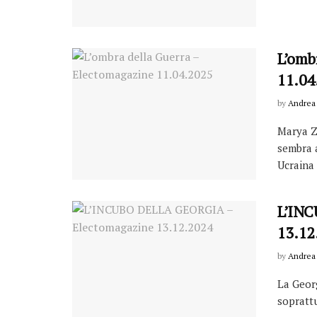
L’omb
11.04
by
Andrea 
Marya Z
sembra a
Ucraina .
L’INC
13.12
by
Andrea 
La Georg
soprattu