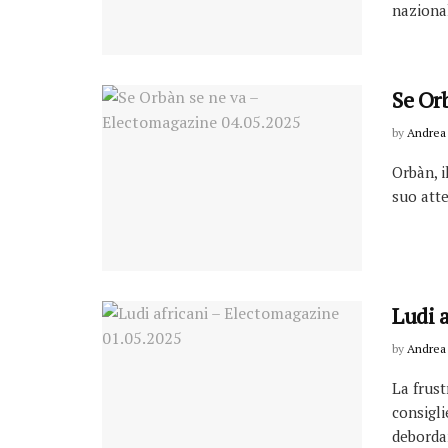
nazional
Se Or
by
Andrea 
Orbàn, i
suo atte
Ludi 
by
Andrea 
La frust
consigli
debordan