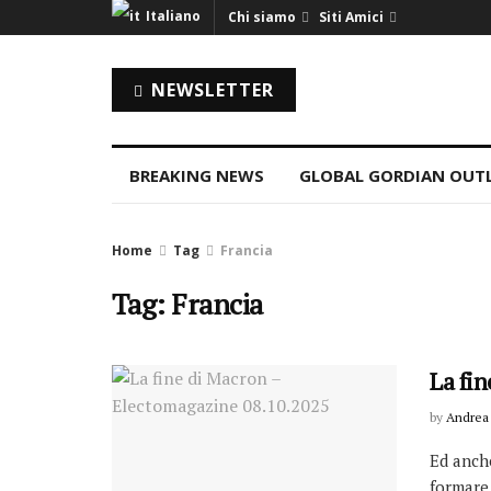
Italiano
Chi siamo
Siti Amici
NEWSLETTER
BREAKING NEWS
GLOBAL GORDIAN OUT
Home
Tag
Francia
Tag: Francia
La fi
by
Andrea 
Ed anche
formare 