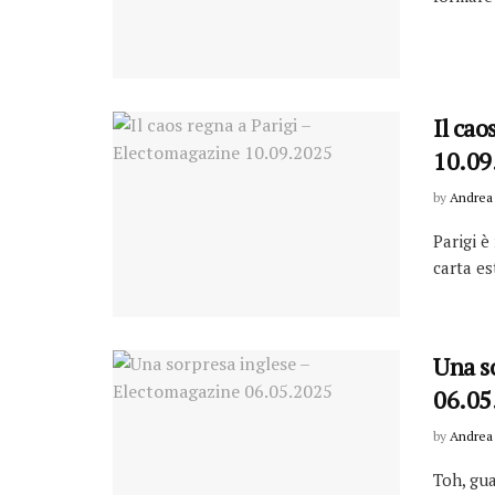
Il cao
10.09
by
Andrea 
Parigi è
carta es
Una s
06.05
by
Andrea 
Toh, gua